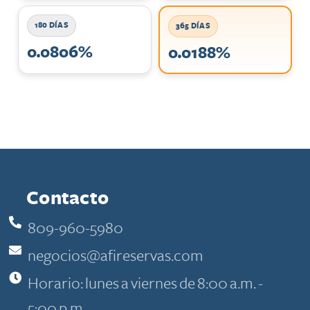
180 DÍAS
365 DÍAS
0.0806%
0.0188%
Contacto
809-960-5980
negocios@afireservas.com
Horario: lunes a viernes de 8:00 a.m. -
5:00 p.m.